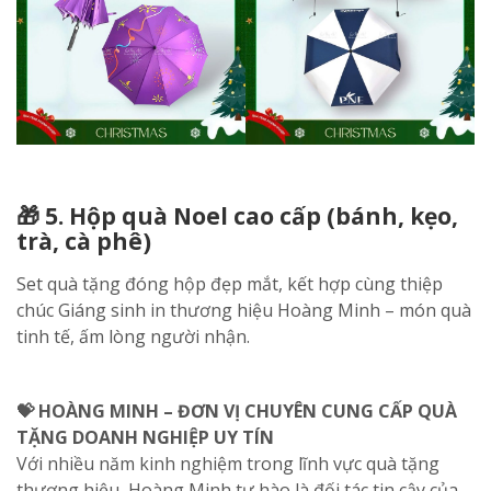
🎁 5. Hộp quà Noel cao cấp (bánh, kẹo,
trà, cà phê)
Set quà tặng đóng hộp đẹp mắt, kết hợp cùng thiệp
chúc Giáng sinh in thương hiệu Hoàng Minh – món quà
tinh tế, ấm lòng người nhận.
💝 HOÀNG MINH – ĐƠN VỊ CHUYÊN CUNG CẤP QUÀ
TẶNG DOANH NGHIỆP UY TÍN
Với nhiều năm kinh nghiệm trong lĩnh vực quà tặng
thương hiệu, Hoàng Minh tự hào là đối tác tin cậy của