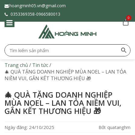
hoangminh05.vn@gmail.com
0353369358-
0966580013
0
Trang chủ
/
Tin tức
/
🎄 QUÀ TẶNG DOANH NGHIỆP MÙA NOEL – LAN TỎA
NIỀM VUI, GẮN KẾT THƯƠNG HIỆU 🎁
🎄 QUÀ TẶNG DOANH NGHIỆP
MÙA NOEL – LAN TỎA NIỀM VUI,
GẮN KẾT THƯƠNG HIỆU 🎁
Ngày đăng: 24/10/2025
Bởi: quatanghm