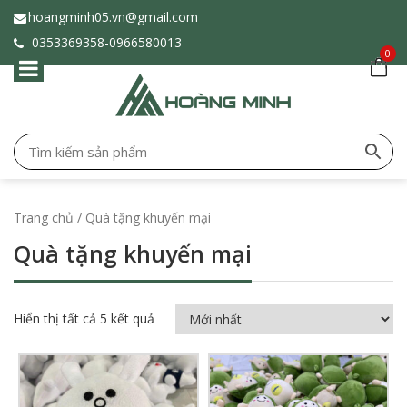
hoangminh05.vn@gmail.com
0353369358-
0966580013
0
Trang chủ
/ Quà tặng khuyến mại
Quà tặng khuyến mại
Hiển thị tất cả 5 kết quả