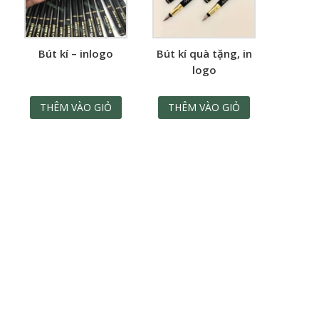
Bút kí – inlogo
Bút kí quà tặng, in
logo
THÊM VÀO GIỎ
THÊM VÀO GIỎ