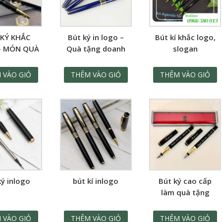
KÝ KHẮC
Bút ký in logo –
Bút kí khắc logo,
– MÓN QUÀ
Quà tặng doanh
slogan
NG ĐỊNH
nghiệp nâng tầm
G CÁCH &
đẳng cấp
 VÀO GIỎ
THÊM VÀO GIỎ
THÊM VÀO GIỎ
CẤP DOANH
GHIỆP
ký inlogo
bút kí inlogo
Bút ký cao cấp
làm quà tặng
BK001
 VÀO GIỎ
THÊM VÀO GIỎ
THÊM VÀO GIỎ