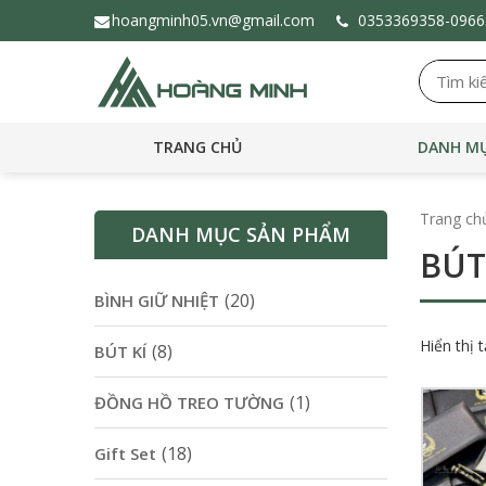
hoangminh05.vn@gmail.com
0353369358-
096
TRANG CHỦ
DANH MỤ
Trang ch
DANH MỤC SẢN PHẨM
BÚT
(20)
BÌNH GIỮ NHIỆT
Hiển thị 
(8)
BÚT KÍ
(1)
ĐỒNG HỒ TREO TƯỜNG
(18)
Gift Set