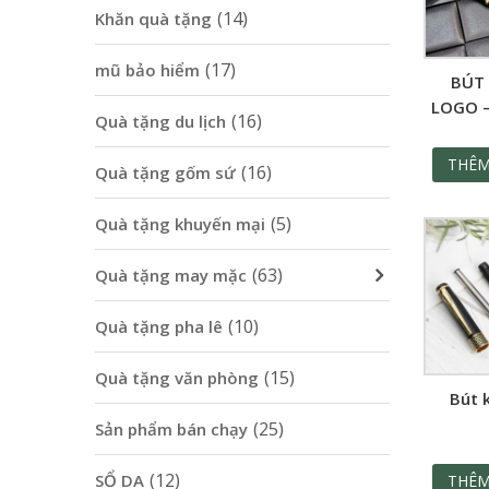
(14)
Khăn quà tặng
(17)
mũ bảo hiểm
BÚT 
LOGO 
(16)
Quà tặng du lịch
KHẲ
PHON
THÊM
(16)
Quà tặng gốm sứ
ĐẲNG 
N
(5)
Quà tặng khuyến mại
(63)
Quà tặng may mặc
(10)
Quà tặng pha lê
(15)
Quà tặng văn phòng
Bút 
(25)
Sản phẩm bán chạy
(12)
SỔ DA
THÊM