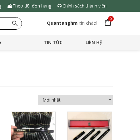
g
Theo dõi đơn hàng
Chính sách thành viên
0
Quantanghm
xin chào!
Y
TIN TỨC
LIÊN HỆ