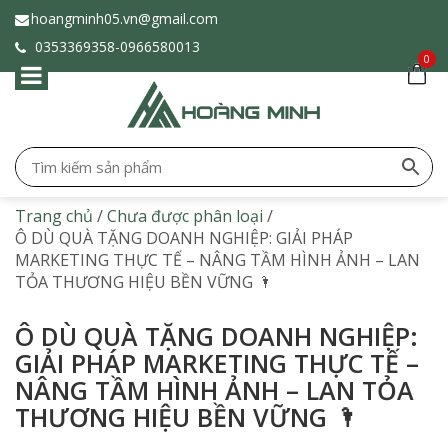
hoangminh05.vn@gmail.com
0353369358-
0966580013
0
Trang chủ
/
Chưa được phân loại
/
Ô DÙ QUÀ TẶNG DOANH NGHIỆP: GIẢI PHÁP
MARKETING THỰC TẾ – NÂNG TẦM HÌNH ẢNH – LAN
TỎA THƯƠNG HIỆU BỀN VỮNG 🌂
Ô DÙ QUÀ TẶNG DOANH NGHIỆP:
GIẢI PHÁP MARKETING THỰC TẾ –
NÂNG TẦM HÌNH ẢNH – LAN TỎA
THƯƠNG HIỆU BỀN VỮNG 🌂