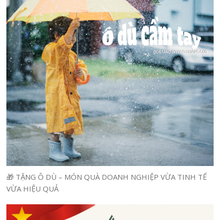
🎁 TẶNG Ô DÙ – MÓN QUÀ DOANH NGHIỆP VỪA TINH TẾ
VỪA HIỆU QUẢ