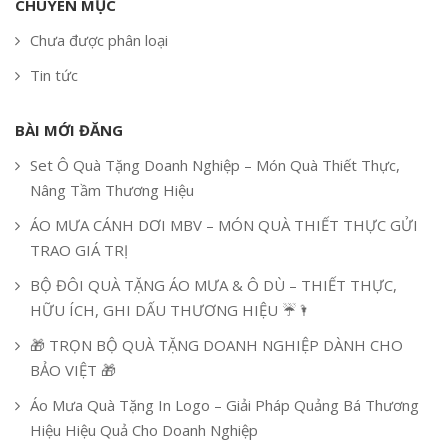
CHUYÊN MỤC
Chưa được phân loại
Tin tức
BÀI MỚI ĐĂNG
Set Ô Quà Tặng Doanh Nghiệp – Món Quà Thiết Thực,
Nâng Tầm Thương Hiệu
ÁO MƯA CÁNH DƠI MBV – MÓN QUÀ THIẾT THỰC GỬI
TRAO GIÁ TRỊ
BỘ ĐÔI QUÀ TẶNG ÁO MƯA & Ô DÙ – THIẾT THỰC,
HỮU ÍCH, GHI DẤU THƯƠNG HIỆU ☔🌂
🎁 TRỌN BỘ QUÀ TẶNG DOANH NGHIỆP DÀNH CHO
BẢO VIỆT 🎁
Áo Mưa Quà Tặng In Logo – Giải Pháp Quảng Bá Thương
Hiệu Hiệu Quả Cho Doanh Nghiệp