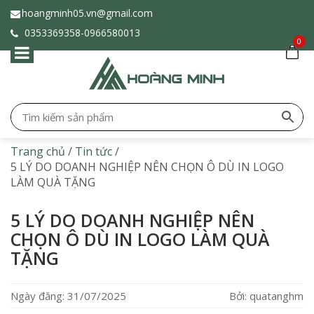
hoangminh05.vn@gmail.com
0353369358-
0966580013
0
Trang chủ
/
Tin tức
/
5 LÝ DO DOANH NGHIỆP NÊN CHỌN Ô DÙ IN LOGO
LÀM QUÀ TẶNG
5 LÝ DO DOANH NGHIỆP NÊN
CHỌN Ô DÙ IN LOGO LÀM QUÀ
TẶNG
Ngày đăng: 31/07/2025
Bởi: quatanghm