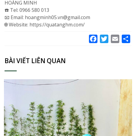
HOÀNG MINH
☎️ Tel: 0966 580 013
📧 Email: hoangminh05.vn@gmail.com
🌐 Website: https://quatanghm.com/
Facebook
Twitter
Email
Sh
BÀI VIẾT LIÊN QUAN