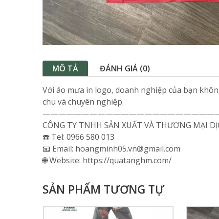
MÔ TẢ
ĐÁNH GIÁ (0)
Với áo mưa in logo, doanh nghiệp của bạn không
chu và chuyên nghiệp.
——————————————————————
CÔNG TY TNHH SẢN XUẤT VÀ THƯƠNG MẠI D
☎️ Tel: 0966 580 013
📧 Email: hoangminh05.vn@gmail.com
🌐 Website: https://quatanghm.com/
SẢN PHẨM TƯƠNG TỰ