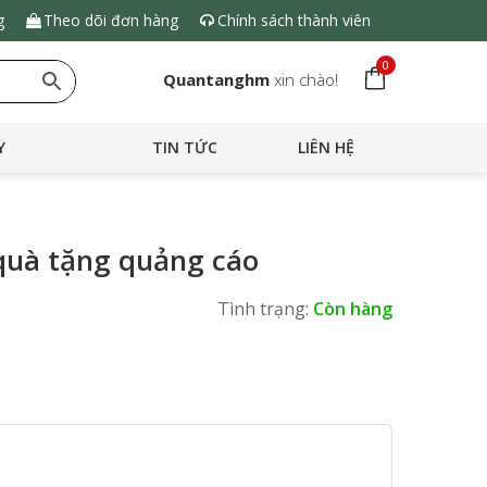
g
Theo dõi đơn hàng
Chính sách thành viên
0
Quantanghm
xin chào!
Y
TIN TỨC
LIÊN HỆ
quà tặng quảng cáo
Tình trạng:
Còn hàng