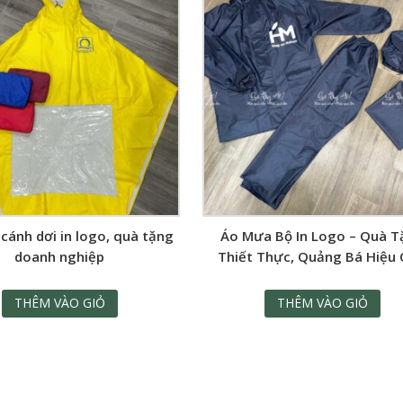
cánh dơi in logo, quà tặng
Áo Mưa Bộ In Logo – Quà T
doanh nghiệp
Thiết Thực, Quảng Bá Hiệu
THÊM VÀO GIỎ
THÊM VÀO GIỎ