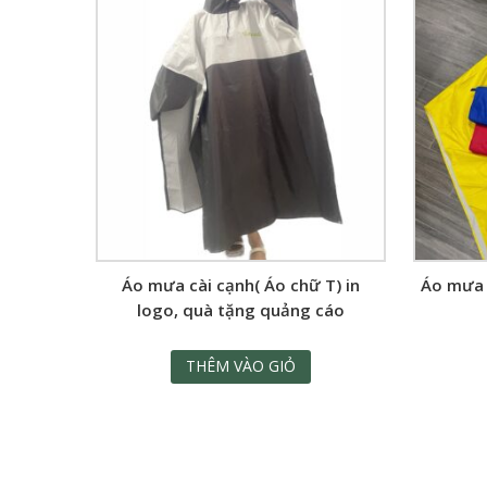
Áo mưa cài cạnh( Áo chữ T) in
Áo mưa 
logo, quà tặng quảng cáo
THÊM VÀO GIỎ