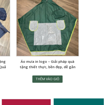
ặng
Áo mưa in logo – Giải pháp quà
 Quả
tặng thiết thực, bền đẹp, dễ gắn
kết
THÊM VÀO GIỎ