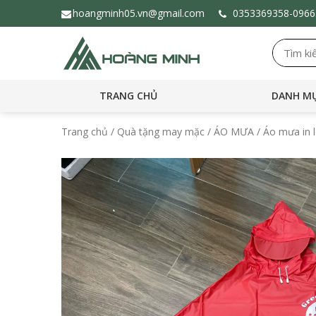
hoangminh05.vn@gmail.com
0353369358-
096
TRANG CHỦ
DANH MỤ
Trang chủ
/
Quà tặng may mặc
/
ÁO MƯA
/ Áo mưa in 