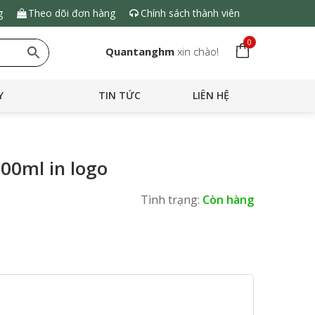
g
Theo dõi đơn hàng
Chính sách thành viên
0
Quantanghm
xin chào!
Y
TIN TỨC
LIÊN HỆ
000ml in logo
Tình trạng:
Còn hàng