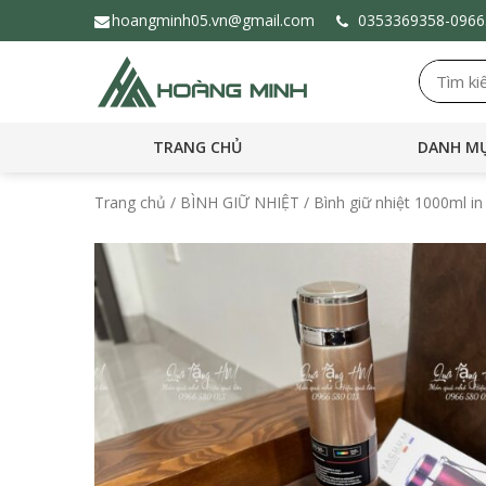
hoangminh05.vn@gmail.com
0353369358-
096
TRANG CHỦ
DANH MỤ
Trang chủ
/
BÌNH GIỮ NHIỆT
/ Bình giữ nhiệt 1000ml in