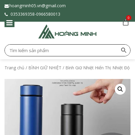
hoangminh05.vn@gmail.com
0353369358-
0966580013
0
Trang chủ
/
BÌNH GIỮ NHIỆT
/ Bình Giữ Nhiệt Hiển Thị Nhiệt Độ