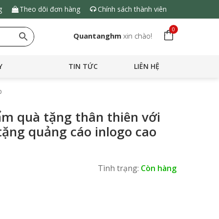
g
Theo dõi đơn hàng
Chính sách thành viên
0
Quantanghm
xin chào!
Y
TIN TỨC
LIÊN HỆ
p
ẩm quà tặng thân thiên với
tặng quảng cáo inlogo cao
Tình trạng:
Còn hàng