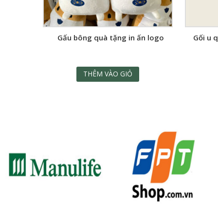
Gấu bông quà tặng in ấn logo
Gối u 
THÊM VÀO GIỎ