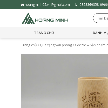
hoangminh05.vn@gmail.com
0353369358-
096
TRANG CHỦ
DANH MỤ
Trang chủ
/
Quà tặng văn phòng
/ Cốc tre – Sản phẩm q