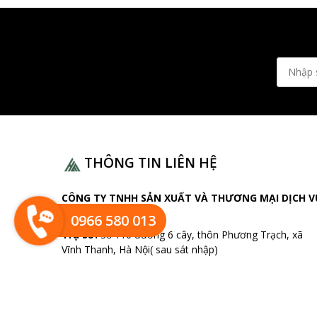
THÔNG TIN LIÊN HỆ
CÔNG TY TNHH SẢN XUẤT VÀ THƯƠNG MẠI DỊCH V
HOÀNG MINH
0966 580 013
Trụ sở:
Số 116 đường 6 cây, thôn Phương Trạch, xã
Vĩnh Thanh, Hà Nội( sau sát nhập)
Văn phòng:
Số 10 tuyến 5, thôn Ngọc Chi , xã Vĩnh
Thanh, Hà Nội
Thời gian hỗ trợ chăm sóc khách hàng:
24/7