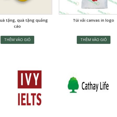
quà tặng, quà tặng quảng
Túi vải canvas in logo
cáo
THÊM VÀO GIỎ
THÊM VÀO GIỎ