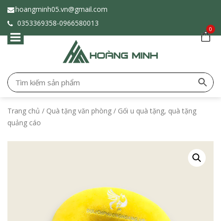
hoangminh05.vn@gmail.com
0353369358-
0966580013
0
Trang chủ
/
Quà tặng văn phòng
/ Gối u quà tặng, quà tặng
quảng cáo