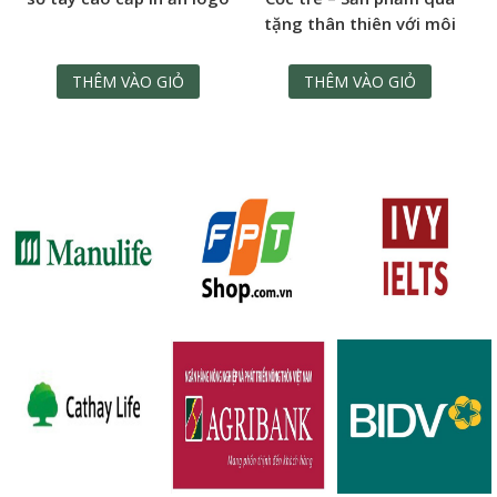
tặng thân thiên với môi
trường quà tặng quảng
cáo inlogo cao cấp
THÊM VÀO GIỎ
THÊM VÀO GIỎ