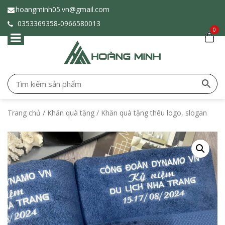
hoangminh05.vn@gmail.com
0353369358-
0966580013
0
Trang chủ
/
Khăn quà tặng
/ Khăn quà tặng thêu logo, slogan