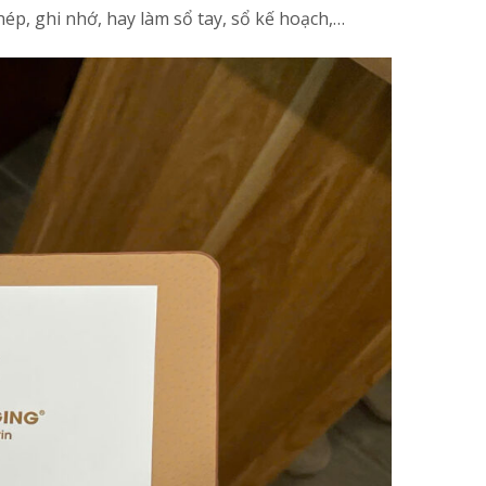
ép, ghi nhớ, hay làm sổ tay, sổ kế hoạch,…