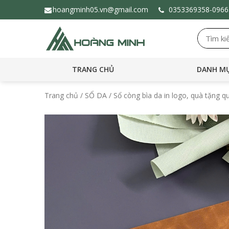
hoangminh05.vn@gmail.com
0353369358-
096
TRANG CHỦ
DANH MỤ
Trang chủ
/
SỔ DA
/ Sổ còng bìa da in logo, quà tặng 