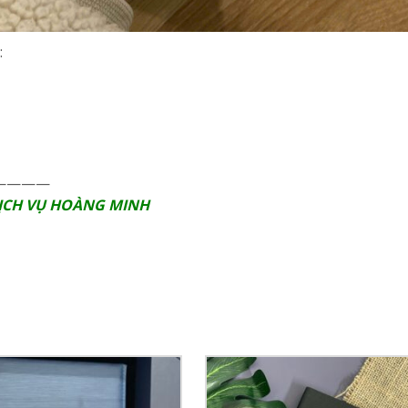
:
————
ỊCH VỤ HOÀNG MINH