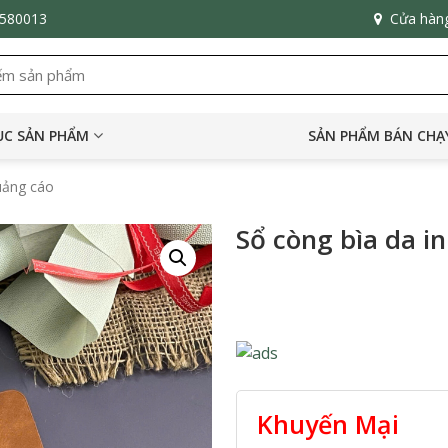
6580013
Cửa hàn
C SẢN PHẨM
SẢN PHẨM BÁN CHẠ
quảng cáo
Sổ còng bìa da i
Khuyến Mại