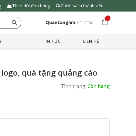
g
Theo dõi đơn hàng
Chính sách thành viên
0
Quantanghm
xin chào!
Y
TIN TỨC
LIÊN HỆ
n logo, quà tặng quảng cáo
Tình trạng:
Còn hàng