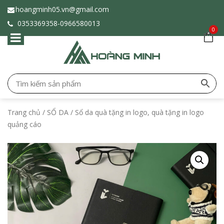
hoangminh05.vn@gmail.com
0353369358-
0966580013
0
Trang chủ
/
SỔ DA
/ Sổ da quà tặng in logo, quà tặng in logo
quảng cáo