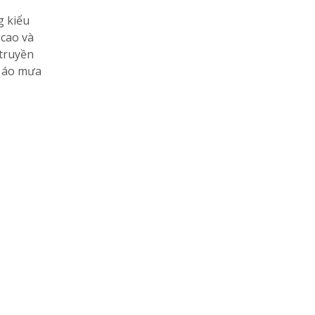
g kiểu
 cao và
 truyền
h áo mưa