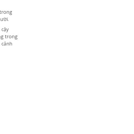
 trong
ười.
 cậy
ng trong
n cảnh