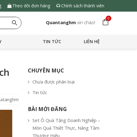
g
Theo dõi đơn hàng
Chính sách thành viên
0
Quantanghm
xin chào!
Y
TIN TỨC
LIÊN HỆ
ách
CHUYÊN MỤC
Chưa được phân loại
Tin tức
quatanghm
BÀI MỚI ĐĂNG
Set Ô Quà Tặng Doanh Nghiệp –
Món Quà Thiết Thực, Nâng Tầm
Thương Hiệu