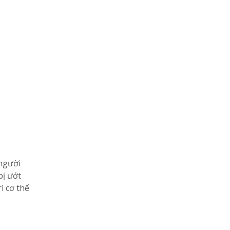
 người
bị ướt
ì cơ thể