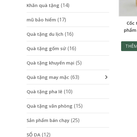
(14)
Khăn quà tặng
(17)
mũ bảo hiểm
Cốc 
phẩm 
(16)
Quà tặng du lịch
thân th
trườn
THÊM
(16)
Quà tặng gốm sứ
quảng 
c
(5)
Quà tặng khuyến mại
(63)
Quà tặng may mặc
(10)
Quà tặng pha lê
(15)
Quà tặng văn phòng
(25)
Sản phẩm bán chạy
(12)
SỔ DA