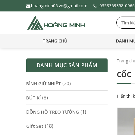
hoangminh05.vn@gmail.com
0353369358-
096
TRANG CHỦ
DANH MỤ
Trang ch
DANH MỤC SẢN PHẨM
cốc
(20)
BÌNH GIỮ NHIỆT
Hiển thị 
(8)
BÚT KÍ
(1)
ĐỒNG HỒ TREO TƯỜNG
(18)
Gift Set