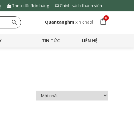
g
Theo dõi đơn hàng
Chính sách thành viên
0
Quantanghm
xin chào!
Y
TIN TỨC
LIÊN HỆ