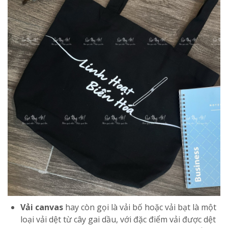
Vải canvas
hay còn gọi là vải bố hoặc vải bạt là một
loại vải dệt từ cây gai dầu, với đặc điểm vải được dệt