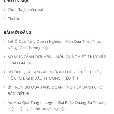
Áo Mưa Bít Hông In Logo – Quà Tặng Doanh Nghiệp Sang
Trọng, Chuyên Nghiệp Và Hiệu Quả
CHUYÊN MỤC
Chưa được phân loại
Tin tức
BÀI MỚI ĐĂNG
Set Ô Quà Tặng Doanh Nghiệp – Món Quà Thiết Thực,
Nâng Tầm Thương Hiệu
ÁO MƯA CÁNH DƠI MBV – MÓN QUÀ THIẾT THỰC GỬI
TRAO GIÁ TRỊ
BỘ ĐÔI QUÀ TẶNG ÁO MƯA & Ô DÙ – THIẾT THỰC,
HỮU ÍCH, GHI DẤU THƯƠNG HIỆU ☔🌂