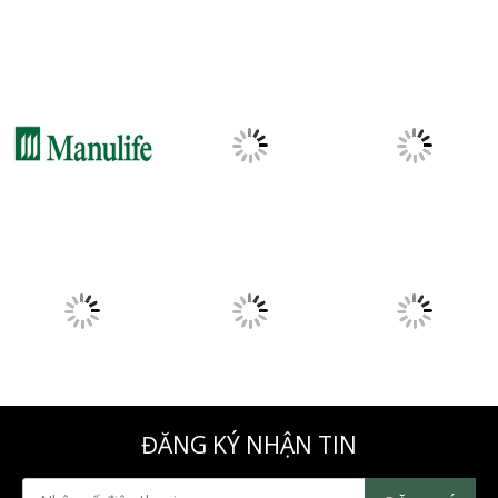
🎁 TRỌN BỘ QUÀ TẶNG DOANH NGHIỆP DÀNH CHO
BẢO VIỆT 🎁
Áo Mưa Quà Tặng In Logo – Giải Pháp Quảng Bá Thương
Hiệu Hiệu Quả Cho Doanh Nghiệp