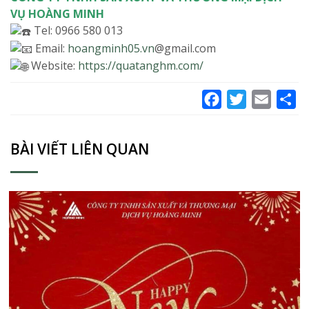
VỤ HOÀNG MINH
Tel: 0966 580 013
Email:
hoangminh05.vn
@gmail.com
Website:
https://quatanghm.com/
Facebook
Twitter
Email
Sh
BÀI VIẾT LIÊN QUAN