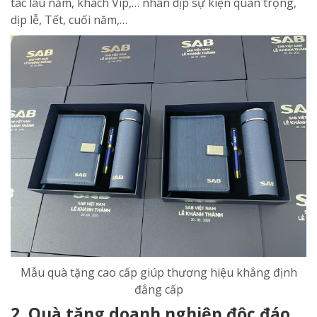
tác lâu năm, khách Vip,… nhân dịp sự kiện quan trọng,
dịp lễ, Tết, cuối năm,…
Mẫu quà tặng cao cấp giúp thương hiệu khẳng định
đẳng cấp
2. Quà tặng doanh nghiệp độc đáo