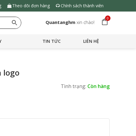
g
Theo dõi đơn hàng
Chính sách thành viên
0
Quantanghm
xin chào!
Y
TIN TỨC
LIÊN HỆ
n logo
Tình trạng:
Còn hàng