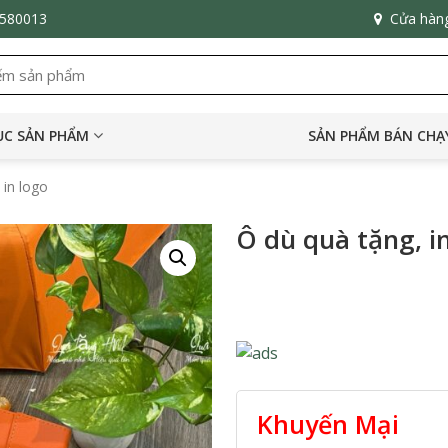
6580013
Cửa hàn
C SẢN PHẨM
SẢN PHẨM BÁN CHẠ
 in logo
Ô dù quà tặng, i
Khuyến Mại