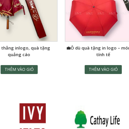
 thẳng inlogo, quà tặng
💼Ô dù quà tặng in logo – mó
quảng cáo
tính tế
THÊM VÀO GIỎ
THÊM VÀO GIỎ