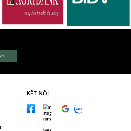
KẾT NỐI
t