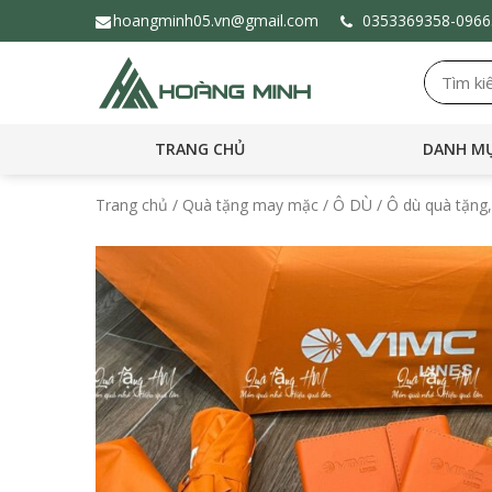
hoangminh05.vn@gmail.com
0353369358-
096
TRANG CHỦ
DANH MỤ
Trang chủ
/
Quà tặng may mặc
/
Ô DÙ
/ Ô dù quà tặng,