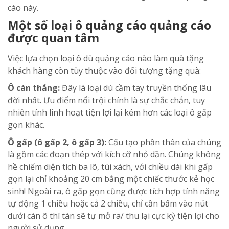
cáo này.
Một số loại ô quảng cáo quảng cáo
được quan tâm
Việc lựa chọn loại ô dù quảng cáo nào làm quà tặng
khách hàng còn tùy thuộc vào đối tượng tặng quà:
Ô cán thẳng:
Đây là loại dù cầm tay truyền thống lâu
đời nhất. Ưu điểm nổi trội chính là sự chắc chắn, tuy
nhiên tính linh hoạt tiện lợi lại kém hơn các loại ô gấp
gọn khác.
Ô gấp (ô gấp 2, ô gấp 3):
Cấu tạo phần thân của chúng
là gồm các đoạn thép với kích cỡ nhỏ dần. Chúng không
hề chiếm diện tích ba lô, túi xách, với chiều dài khi gấp
gọn lại chỉ khoảng 20 cm bằng một chiếc thước kẻ học
sinh! Ngoài ra, ô gấp gọn cũng được tích hợp tính năng
tự động 1 chiều hoặc cả 2 chiều, chỉ cần bấm vào nút
dưới cán ô thì tán sẽ tự mở ra/ thu lại cực kỳ tiện lợi cho
người sử dụng.