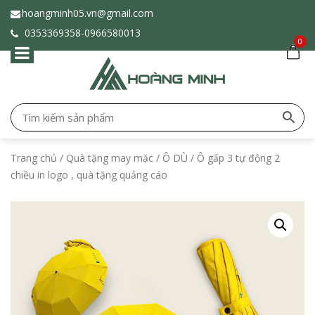
hoangminh05.vn@gmail.com
0353369358-
0966580013
0
Trang chủ
/
Quà tặng may mặc
/
Ô DÙ
/ Ô gấp 3 tự động 2
chiều in logo , quà tặng quảng cáo