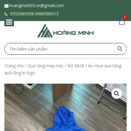
hoangminh05.vn@gmail.com
0353369358-
0966580013
0
Trang chủ
/
Quà tặng may mặc
/
ÁO MƯA
/ Áo mưa quà tặng,
quà tặng in logo