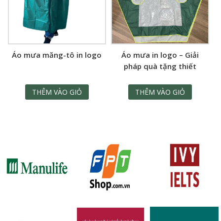
Áo mưa măng-tô in logo
Áo mưa in logo – Giải
pháp quà tặng thiết
thực, bền đẹp, dễ gắn kết
THÊM VÀO GIỎ
THÊM VÀO GIỎ