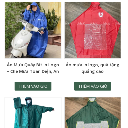
Áo Mưa Quây Bít In Logo
Áo mưa in logo, quà tặng
– Che Mưa Toàn Diện, An
quảng cáo
Toàn Khi Lái Xe
THÊM VÀO GIỎ
THÊM VÀO GIỎ